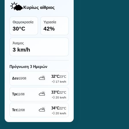
🌤️
Κυρίως αίθριος
Θερμοκρασία
Υγρασία
30°C
42%
Άνεμος
3 km/h
Πρόγνωση 3 Ημερών
32°C
⛅
23°C
Δευ
10/08
💨 17 km/h
33°C
⛅
22°C
Τρι
11/08
💨 20 km/h
34°C
⛅
22°C
Τετ
12/08
💨 20 km/h